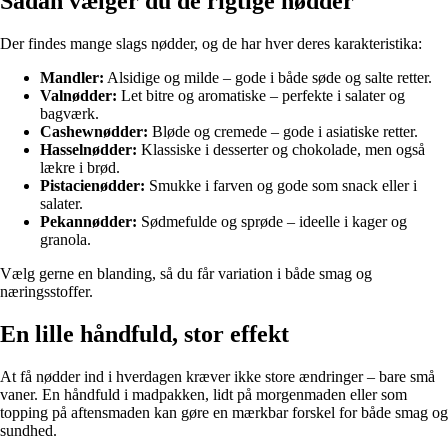
Sådan vælger du de rigtige nødder
Der findes mange slags nødder, og de har hver deres karakteristika:
Mandler:
Alsidige og milde – gode i både søde og salte retter.
Valnødder:
Let bitre og aromatiske – perfekte i salater og
bagværk.
Cashewnødder:
Bløde og cremede – gode i asiatiske retter.
Hasselnødder:
Klassiske i desserter og chokolade, men også
lækre i brød.
Pistacienødder:
Smukke i farven og gode som snack eller i
salater.
Pekannødder:
Sødmefulde og sprøde – ideelle i kager og
granola.
Vælg gerne en blanding, så du får variation i både smag og
næringsstoffer.
En lille håndfuld, stor effekt
At få nødder ind i hverdagen kræver ikke store ændringer – bare små
vaner. En håndfuld i madpakken, lidt på morgenmaden eller som
topping på aftensmaden kan gøre en mærkbar forskel for både smag og
sundhed.