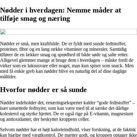
Nødder i hverdagen: Nemme måder at
tilføje smag og næring
Nødder er små, men kraftfulde. De er fyldt med sunde fedtstoffer,
proteiner, fibre og en lang række vitaminer og mineraler. Samtidig
tilfører de en lækker smag og sprødhed til både søde og salte retter.
Alligevel glemmer mange at bruge dem i hverdagen – måske fordi de
virker som en luksusvare eller noget, man kun spiser som snack. Men
med få enkle greb kan nødder blive en naturlig del af dine daglige
måltider.
Hvorfor nødder er så sunde
Nødder indeholder det, ernæringseksperter kalder “gode fedtstoffer” –
især umættede fedtsyrer, som kan være med til at sænke det dårlige
kolesterol og styrke hjertet. De er også rige på E-vitamin, magnesium
og antioxidanter, der beskytter kroppens celler.
Selvom nødder har et højt kalorieindhold, viser forskning, at de faktisk
kan hjælpe med vægtkontrol. De mætter godt, og kroppen optager ikke