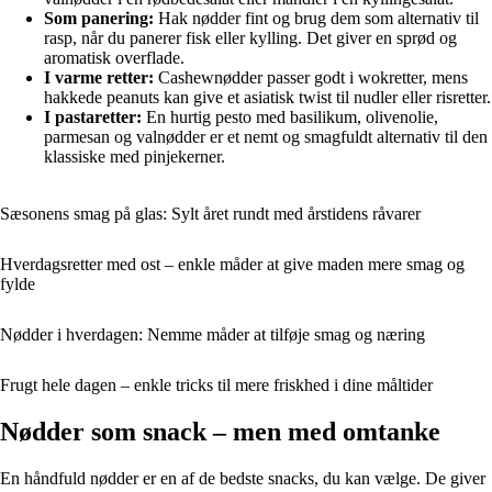
Som panering:
Hak nødder fint og brug dem som alternativ til
rasp, når du panerer fisk eller kylling. Det giver en sprød og
aromatisk overflade.
I varme retter:
Cashewnødder passer godt i wokretter, mens
hakkede peanuts kan give et asiatisk twist til nudler eller risretter.
I pastaretter:
En hurtig pesto med basilikum, olivenolie,
parmesan og valnødder er et nemt og smagfuldt alternativ til den
klassiske med pinjekerner.
Sæsonens smag på glas: Sylt året rundt med årstidens råvarer
Hverdagsretter med ost – enkle måder at give maden mere smag og
fylde
Nødder i hverdagen: Nemme måder at tilføje smag og næring
Frugt hele dagen – enkle tricks til mere friskhed i dine måltider
Nødder som snack – men med omtanke
En håndfuld nødder er en af de bedste snacks, du kan vælge. De giver