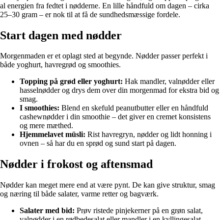
al energien fra fedtet i nødderne. En lille håndfuld om dagen – cirka
25–30 gram – er nok til at få de sundhedsmæssige fordele.
Start dagen med nødder
Morgenmaden er et oplagt sted at begynde. Nødder passer perfekt i
både yoghurt, havregrød og smoothies.
Topping på grød eller yoghurt:
Hak mandler, valnødder eller
hasselnødder og drys dem over din morgenmad for ekstra bid og
smag.
I smoothies:
Blend en skefuld peanutbutter eller en håndfuld
cashewnødder i din smoothie – det giver en cremet konsistens
og mere mæthed.
Hjemmelavet müsli:
Rist havregryn, nødder og lidt honning i
ovnen – så har du en sprød og sund start på dagen.
Nødder i frokost og aftensmad
Nødder kan meget mere end at være pynt. De kan give struktur, smag
og næring til både salater, varme retter og bagværk.
Salater med bid:
Prøv ristede pinjekerner på en grøn salat,
valnødder i en rødbedesalat eller mandler i en kyllingesalat.