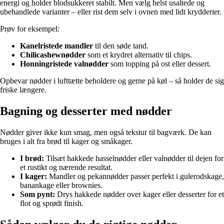
energi og holder blodsukkeret stabilt. Men vælg helst usaltede og
ubehandlede varianter – eller rist dem selv i ovnen med lidt krydderier.
Prøv for eksempel:
Kanelristede mandler
til den søde tand.
Chilicashewnødder
som et krydret alternativ til chips.
Honningristede valnødder
som topping på ost eller dessert.
Opbevar nødder i lufttætte beholdere og gerne på køl – så holder de sig
friske længere.
Bagning og desserter med nødder
Nødder giver ikke kun smag, men også tekstur til bagværk. De kan
bruges i alt fra brød til kager og småkager.
I brød:
Tilsæt hakkede hasselnødder eller valnødder til dejen for
et rustikt og nærende resultat.
I kager:
Mandler og pekannødder passer perfekt i gulerodskage,
banankage eller brownies.
Som pynt:
Drys hakkede nødder over kager eller desserter for et
flot og sprødt finish.