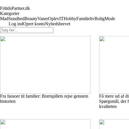
FritidsPartner.dk
Kategorier
Mad
Sundhed
Beauty
Vaner
Oplev
IT
Hobby
Familieliv
Bolig
Mode
Log ind
Opret konto
Nyhedsbrevet
Fra faraoer til familier: Brætspillets rejse gennem
Få mere ud af d
historien
Spørgsmål, der 
kvaliteten