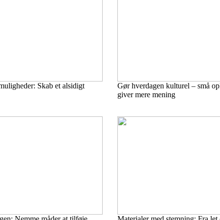
uligheder: Skab et alsidigt
Gør hverdagen kulturel – små opl
giver mere mening
gen: Nemme måder at tilføje
Materialer med stemning: Fra let o