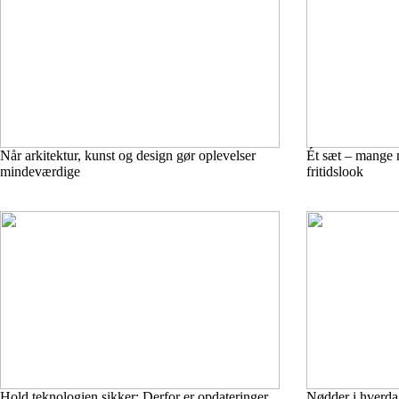
Når arkitektur, kunst og design gør oplevelser
Ét sæt – mange m
mindeværdige
fritidslook
Hold teknologien sikker: Derfor er opdateringer
Nødder i hverda