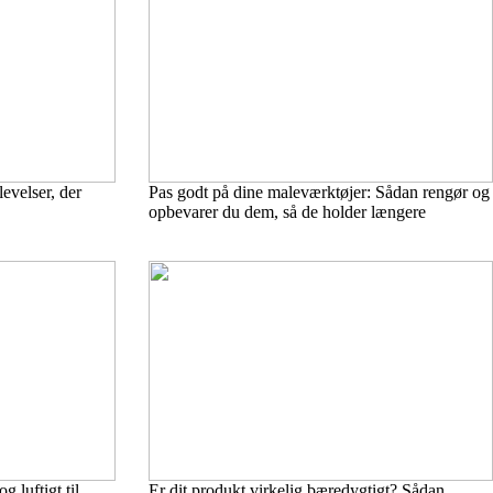
evelser, der
Pas godt på dine maleværktøjer: Sådan rengør og
opbevarer du dem, så de holder længere
g luftigt til
Er dit produkt virkelig bæredygtigt? Sådan