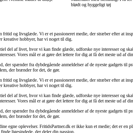
blødt og hyggeligt tøj
m fritid og livsglæde. Vi er et passioneret medie, der stræber efter at i
er kreative hobbyer, har vi noget til dig.
entiel del af livet, hvor vi kan finde glæde, udforske nye interesser og s
teresser. Vores mål er at gøre det lettere for dig at få det meste ud af din 
ld, der spænder fra dybdegående anmeldelser af de nyeste gadgets til pr
 dem, der brænder for det, de gør.
m fritid og livsglæde. Vi er et passioneret medie, der stræber efter at i
er kreative hobbyer, har vi noget til dig.
entiel del af livet, hvor vi kan finde glæde, udforske nye interesser og s
teresser. Vores mål er at gøre det lettere for dig at få det meste ud af din 
ld, der spænder fra dybdegående anmeldelser af de nyeste gadgets til pr
 dem, der brænder for det, de gør.
 dine egne oplevelser. FritidsPartner.dk er ikke kun et medie; det er en
g finde ligesindede, der deler din passion.