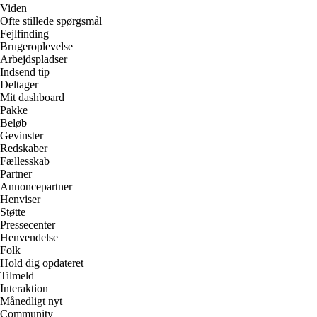
Viden
Ofte stillede spørgsmål
Fejlfinding
Brugeroplevelse
Arbejdspladser
Indsend tip
Deltager
Mit dashboard
Pakke
Beløb
Gevinster
Redskaber
Fællesskab
Partner
Annoncepartner
Henviser
Støtte
Pressecenter
Henvendelse
Folk
Hold dig opdateret
Tilmeld
Interaktion
Månedligt nyt
Community