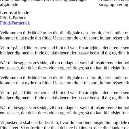
afgørende
smag og næring
Lær os at kende
Fritids Partner
FritidsPartner.dk
Velkommen til FritidsPartner.dk, din digitale oase for alt, der handler o
kommer til at nyde din fritid. Uanset om du er til sport, kultur, rejser ell
Vi tror på, at fritid er mere end blot tid væk fra arbejde – det er en ess
hjælper dig med at finde de aktiviteter, der passer bedst til dig og dine in
Når du besøger vores side, vil du opdage et væld af inspirerende indho
entusiaster, der deler deres viden og erfaringer, så du kan få indsigt fra
Velkommen til FritidsPartner.dk, din digitale oase for alt, der handler o
kommer til at nyde din fritid. Uanset om du er til sport, kultur, rejser ell
Vi tror på, at fritid er mere end blot tid væk fra arbejde – det er en ess
hjælper dig med at finde de aktiviteter, der passer bedst til dig og dine in
Når du besøger vores side, vil du opdage et væld af inspirerende indho
entusiaster, der deler deres viden og erfaringer, så du kan få indsigt fra
Vi ønsker at skabe et fællesskab, hvor du kan finde inspiration og dele
fritidslivet. Vi opfordrer dig til at deltage i dialogen, dele dine tanker o