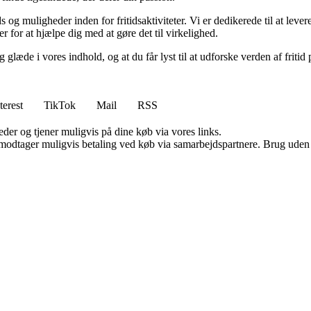
 og muligheder inden for fritidsaktiviteter. Vi er dedikerede til at leve
her for at hjælpe dig med at gøre det til virkelighed.
og glæde i vores indhold, og at du får lyst til at udforske verden af fri
terest
TikTok
Mail
RSS
er og tjener muligvis på dine køb via vores links.
tager muligvis betaling ved køb via samarbejdspartnere. Brug uden till